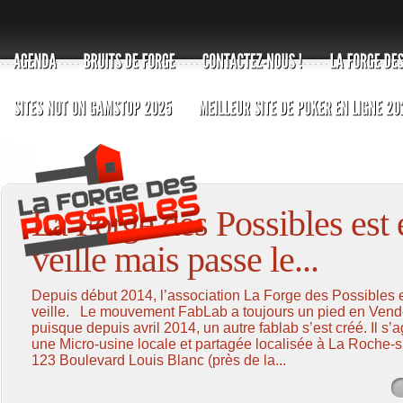
La Forge des Possibles est 
veille mais passe le...
Depuis début 2014, l’association La Forge des Possibles 
veille. Le mouvement FabLab a toujours un pied en Ven
puisque depuis avril 2014, un autre fablab s’est créé. Il s’a
une Micro-usine locale et partagée localisée à La Roche-
123 Boulevard Louis Blanc (près de la...