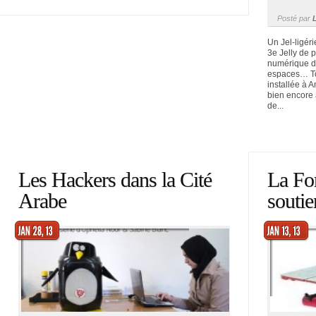
Posté par
Un Jel-ligér
3e Jelly de p
numérique des
espaces… To
installée à 
bien encore 
de...
Les Hackers dans la Cité
La For
Arabe
soutie