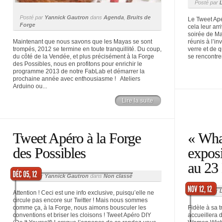
Posté par
Posté par
Yannick Gautron
dans
Agenda
,
Bruits de
Le Tweet Ap
Forge
cela leur arr
soirée de Ma
Maintenant que nous savons que les Mayas se sont
réunis à l’i
trompés, 2012 se termine en toute tranquillité. Du coup,
verre et de 
du côté de la Vendée, et plus précisément à la Forge
se rencontrer
des Possibles, nous en profitons pour enrichir le
programme 2013 de notre FabLab et démarrer la
prochaine année avec enthousiasme ! Ateliers
Arduino ou...
Lire la suite
Tweet Apéro à la Forge
« Wha
des Possibles
exposi
au 23
Posté par
Yannick Gautron
dans
Non classé
Posté par
Attention ! Ceci est une info exclusive, puisqu’elle ne
circule pas encore sur Twitter ! Mais nous sommes
comme ça, à la Forge, nous aimons bousculer les
Fidèle à sa 
conventions et briser les cloisons ! Tweet Apéro DIY
accueillera 