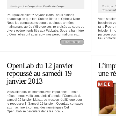
Posté par
La Forge
dans
Bruits de Forge
Posté par
des Possi
Pourquoi ce billet ? Soyons clairs : nous aimons
beaucoup ce que font Sabine Blanc et Ophelia Noor.
Votre soutien
Nous les connaissons depuis quelques années
besoin de v
maintenant, après s’être croisés, re-croisés au cours de
(à la Roche-
divers événements liés aux FabLabs. Sous la bannière
bricoler, inn
d’Owni, elles ont aussi suivi nos pérégrinations au...
partager vos
lieu conforta
Lire la suite
OpenLab du 12 janvier
L’impr
repoussé au samedi 19
une ré
janvier 2013
Vous attendiez ce moment avec impatience… mais
hélas… nous voilà contraints d’annuler l’OpenLab du
samedi 12 janvier. Mais… ce n’est en réalité que pour
le repousser ! Samedi 19 janvier : OpenLab consacré
aux machine à commandes numériques Cet
OpenLbab se déroulera dans les locaux...