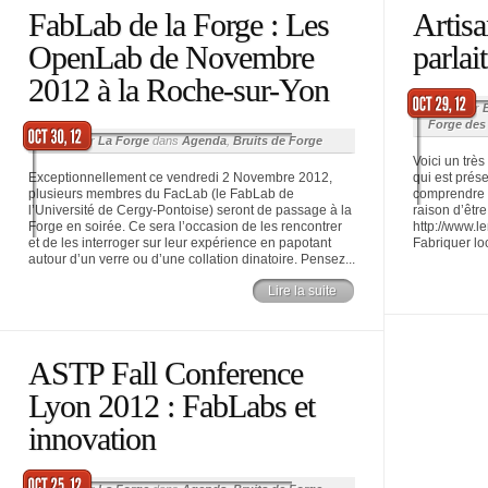
FabLab de la Forge : Les
Artisa
OpenLab de Novembre
parlait
2012 à la Roche-sur-Yon
Posté par
Forge des
Posté par
La Forge
dans
Agenda
,
Bruits de Forge
Voici un trè
Exceptionnellement ce vendredi 2 Novembre 2012,
qui est prése
plusieurs membres du FacLab (le FabLab de
comprendre l
l’Université de Cergy-Pontoise) seront de passage à la
raison d’êtr
Forge en soirée. Ce sera l’occasion de les rencontrer
http://www.l
et de les interroger sur leur expérience en papotant
Fabriquer lo
autour d’un verre ou d’une collation dinatoire. Pensez...
Lire la suite
ASTP Fall Conference
Lyon 2012 : FabLabs et
innovation