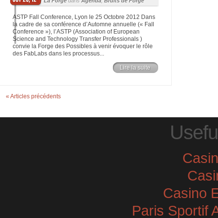
Posté par
La Forge
dans
Agenda
,
Bruits de Forge
ASTP Fall Conference, Lyon le 25 Octobre 2012 Dans
la cadre de sa conférence d’Automne annuelle (« Fall
Conference »), l’ASTP (Association of European
Science and Technology Transfer Professionals )
convie la Forge des Possibles à venir évoquer le rôle
des FabLabs dans les processus...
Lire la suite
« Articles précédents
Usefu
Casi
Casi
Casino E
Paris Sportif