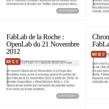
(Do It Yourself) Lorsque l’annonce de ce rendez-vous
Women Wish 
commencera à circuler sur Twitter, vous pourrez donc...
Technologies
fera découvr
Lire la suite
monde, accèd
FabLab de la Roche :
Chron
OpenLab du 21 Novembre
FabLa
2012
Posté par
Posté par
La Forge
dans
Agenda
,
Bruits de Forge
Que s’est-il 
fin de l’été 
Un nouvel OpenLab en Novembre ! La Forge des
n’a pas ména
Possibles vous ouvre à nouveau grand les portes de
fronts. Fabl
son FabLab le 21 Novembre 2012 à partir de 19:00. et
espaces num
dévoile l’exposition « What Women Wish ». Cet
sollicités de..
OpenLab de soirée est l’occasion de papoter autour
d’un verre ou d’une collation...
Lire la suite