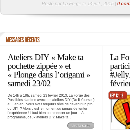
Posté par La Forge le 14 juil , 2015 |
0 com
Ateliers DIY « Make ta
La Fo
pochette zippée » et
partic
« Plonge dans l’origami »
#Jell
samedi 23/02
févrie
De 14h à 18h, samedi 23 février 2013, La Forge des
Possibles s’anime avec des ateliers DIY (Do It Yourself)
au Fablab ! Vous avez toujours rêvé de devenir un pro
du DIY ? Alors c’est le moment ou jamais de tenter
l’expérience ! Il faut bien commencer un jour… Au
programme, deux ateliers DIY: Make ta...
Lire la suite