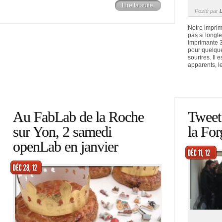
Lire la suite
Posté par
Notre imprima
pas si longt
imprimante 
pour quelque
sourires. Il 
apparents, le
Au FabLab de la Roche
Tweet
sur Yon, 2 samedi
la For
openLab en janvier