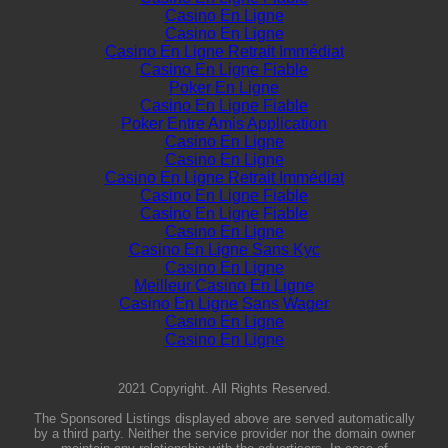
Casino En Ligne
Casino En Ligne
Casino En Ligne Retrait Immédiat
Casino En Ligne Fiable
Poker En Ligne
Casino En Ligne Fiable
Poker Entre Amis Application
Casino En Ligne
Casino En Ligne
Casino En Ligne Retrait Immédiat
Casino En Ligne Fiable
Casino En Ligne Fiable
Casino En Ligne
Casino En Ligne Sans Kyc
Casino En Ligne
Meilleur Casino En Ligne
Casino En Ligne Sans Wager
Casino En Ligne
Casino En Ligne
2021 Copyright. All Rights Reserved.
The Sponsored Listings displayed above are served automatically
by a third party. Neither the service provider nor the domain owner