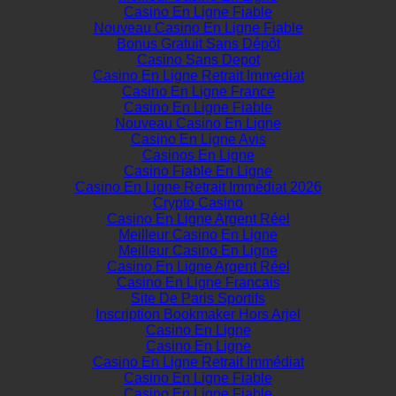
Casino En Ligne Fiable
Nouveau Casino En Ligne Fiable
Bonus Gratuit Sans Dépôt
Casino Sans Depot
Casino En Ligne Retrait Immediat
Casino En Ligne France
Casino En Ligne Fiable
Nouveau Casino En Ligne
Casino En Ligne Avis
Casinos En Ligne
Casino Fiable En Ligne
Casino En Ligne Retrait Immédiat 2026
Crypto Casino
Casino En Ligne Argent Réel
Meilleur Casino En Ligne
Meilleur Casino En Ligne
Casino En Ligne Argent Réel
Casino En Ligne Francais
Site De Paris Sportifs
Inscription Bookmaker Hors Arjel
Casino En Ligne
Casino En Ligne
Casino En Ligne Retrait Immédiat
Casino En Ligne Fiable
Casino En Ligne Fiable