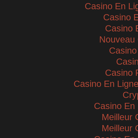
Casino En Li
Casino E
Casino 
Nouveau 
Casino
Casin
Casino 
Casino En Ligne
Cry
Casino En 
Meilleur
Meilleur