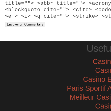
title=""> <abbr title=""> <acron
<blockquote cite=""> <cite> <cod
<em> <i> <q cite=""> <strike> <s
Usefu
Casi
Casi
Casino E
Paris Sportif
Meilleur Cas
Casi