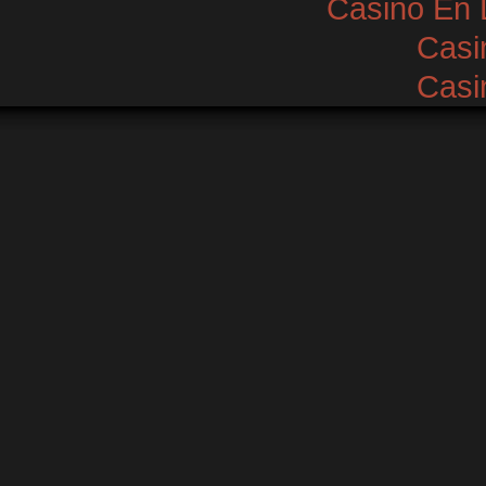
Casino En 
Casi
Casi