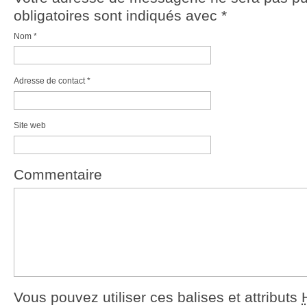
obligatoires sont indiqués avec
*
Nom
*
Adresse de contact
*
Site web
Commentaire
Vous pouvez utiliser ces balises et attributs