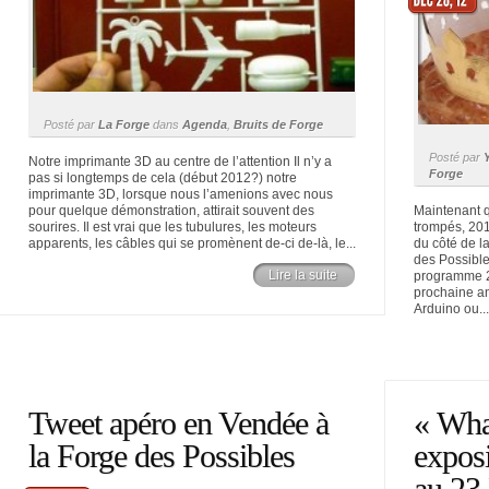
Posté par
La Forge
dans
Agenda
,
Bruits de Forge
Posté par
Notre imprimante 3D au centre de l’attention Il n’y a
Forge
pas si longtemps de cela (début 2012?) notre
imprimante 3D, lorsque nous l’amenions avec nous
pour quelque démonstration, attirait souvent des
Maintenant 
sourires. Il est vrai que les tubulures, les moteurs
trompés, 201
apparents, les câbles qui se promènent de-ci de-là, le...
du côté de l
des Possible
Lire la suite
programme 2
prochaine a
Arduino ou...
Tweet apéro en Vendée à
« Wha
la Forge des Possibles
exposi
au 23