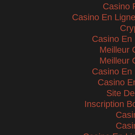
Casino 
Casino En Ligne
Cry
Casino En 
Meilleur
Meilleur
Casino En 
Casino E
Site De
Inscription 
Casi
Casi