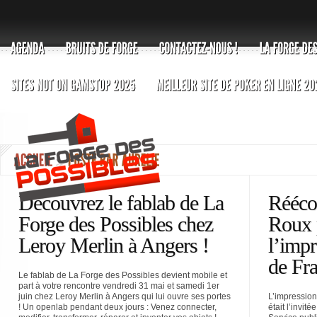
Découvrez le fablab de La
Rééco
Forge des Possibles chez
Roux 
Leroy Merlin à Angers !
l’imp
de Fra
Le fablab de La Forge des Possibles devient mobile et
part à votre rencontre vendredi 31 mai et samedi 1er
juin chez Leroy Merlin à Angers qui lui ouvre ses portes
L’impression
! Un openlab pendant deux jours : Venez connecter,
était l’invi