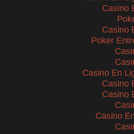
Casino 
Poke
Casino 
Poker Entr
Casi
Casi
Casino En Li
Casino 
Casino 
Casi
Casino En
Casi