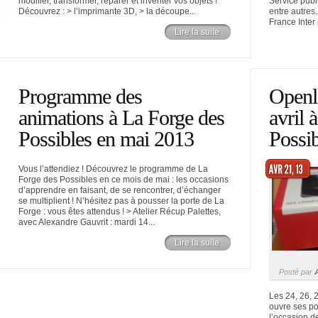
modifier, transformer, réparer et inventer vos objets !
Service publ
Découvrez : > l’imprimante 3D, > la découpe...
entre autres
France Inter 
Lire la suite
Programme des
Openl
animations à La Forge des
avril 
Possibles en mai 2013
Possib
Vous l’attendiez ! Découvrez le programme de La
Forge des Possibles en ce mois de mai : les occasions
d’apprendre en faisant, de se rencontrer, d’échanger
se multiplient ! N’hésitez pas à pousser la porte de La
Forge : vous êtes attendus ! > Atelier Récup Palettes,
avec Alexandre Gauvrit : mardi 14...
Lire la suite
Posté par
Les 24, 26, 
ouvre ses po
l’occasion d