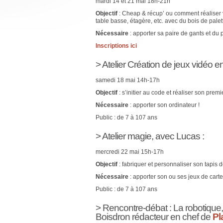
mardi 14 et 21 mai 18h-21h
Objectif
: Cheap & récup’ ou comment réaliser v
table basse, étagère, etc. avec du bois de palett
Nécessaire
: apporter sa paire de gants et du
Inscriptions ici
> Atelier Création de jeux vidéo 
samedi 18 mai 14h-17h
Objectif
: s’initier au code et réaliser son prem
Nécessaire
: apporter son ordinateur !
Public : de 7 à 107 ans
> Atelier magie, avec Lucas :
mercredi 22 mai 15h-17h
Objectif
: fabriquer et personnaliser son tapis 
Nécessaire
: apporter son ou ses jeux de carte
Public : de 7 à 107 ans
> Rencontre-débat : La robotique,
Boisdron rédacteur en chef de
Pl