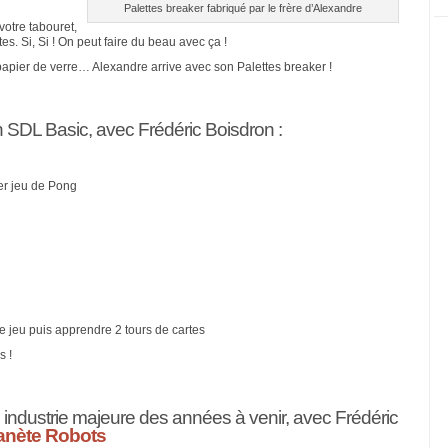
Palettes breaker fabriqué par le frère d’Alexandre
otre tabouret,
es. Si, Si ! On peut faire du beau avec ça !
 papier de verre… Alexandre arrive avec son Palettes breaker !
en SDL Basic, avec Frédéric Boisdron :
ier jeu de Pong
de jeu puis apprendre 2 tours de cartes
s !
 industrie majeure des années à venir, avec Frédéric
anète Robots