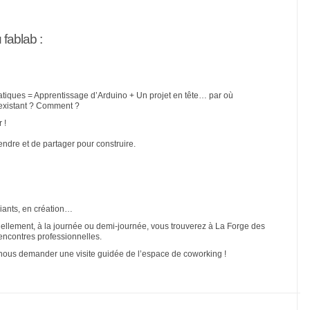
fablab :
atiques = Apprentissage d’Arduino + Un projet en tête… par où
 existant ? Comment ?
 !
ndre et de partager pour construire.
iants, en création…
llement, à la journée ou demi-journée, vous trouverez à La Forge des
encontres professionnelles.
r nous demander une visite guidée de l’espace de coworking !