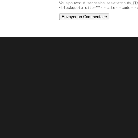
Vous pouvez utiliser ces balises et attributs
HT
<blockquote cite=""> <cite> <code> <