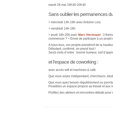
mardi 28 mai 18h30-20h30
Sans oublier les permanences du 
> mercredi 14h-18h avec Antoine Lory
> vendredi 14h-18h
> jeudi 18h-20h avec
Marc Hermouet
: 3 thém
commencer ? + Envie de participer à un projet
A nous tous, vos projets prendront de la hauteur
Débutant, confirmé, on prend tout !
Seuls mots d’ordre : bonne humeur, soif d’appre
et l’espace de coworking :
avec accès wifi et machines à café.
Que vous soyez indépendant, chercheurs, étud
Que vous ayez besoin régulièrement ou ponctue
Possibles un espace propice au travail et aux r
Profitez des ateliers et rencontres-débats pou