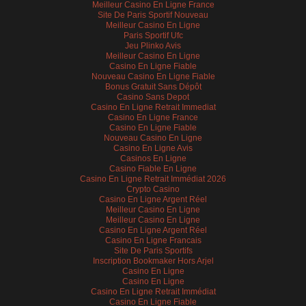
Meilleur Casino En Ligne France
Site De Paris Sportif Nouveau
Meilleur Casino En Ligne
Paris Sportif Ufc
Jeu Plinko Avis
Meilleur Casino En Ligne
Casino En Ligne Fiable
Nouveau Casino En Ligne Fiable
Bonus Gratuit Sans Dépôt
Casino Sans Depot
Casino En Ligne Retrait Immediat
Casino En Ligne France
Casino En Ligne Fiable
Nouveau Casino En Ligne
Casino En Ligne Avis
Casinos En Ligne
Casino Fiable En Ligne
Casino En Ligne Retrait Immédiat 2026
Crypto Casino
Casino En Ligne Argent Réel
Meilleur Casino En Ligne
Meilleur Casino En Ligne
Casino En Ligne Argent Réel
Casino En Ligne Francais
Site De Paris Sportifs
Inscription Bookmaker Hors Arjel
Casino En Ligne
Casino En Ligne
Casino En Ligne Retrait Immédiat
Casino En Ligne Fiable