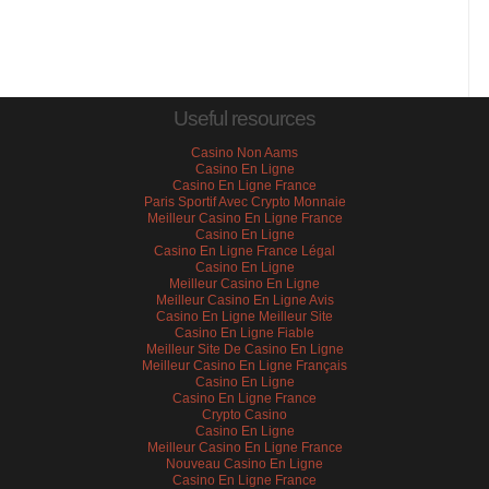
Useful resources
Casino Non Aams
Casino En Ligne
Casino En Ligne France
Paris Sportif Avec Crypto Monnaie
Meilleur Casino En Ligne France
Casino En Ligne
Casino En Ligne France Légal
Casino En Ligne
Meilleur Casino En Ligne
Meilleur Casino En Ligne Avis
Casino En Ligne Meilleur Site
Casino En Ligne Fiable
Meilleur Site De Casino En Ligne
Meilleur Casino En Ligne Français
Casino En Ligne
Casino En Ligne France
Crypto Casino
Casino En Ligne
Meilleur Casino En Ligne France
Nouveau Casino En Ligne
Casino En Ligne France