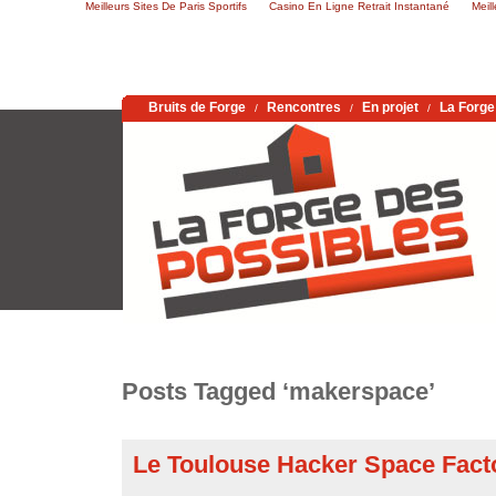
Meilleurs Sites De Paris Sportifs
Casino En Ligne Retrait Instantané
Meil
Bruits de Forge
Rencontres
En projet
La Forge
/
/
/
Posts Tagged ‘makerspace’
Le Toulouse Hacker Space Fact