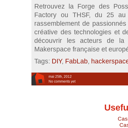
Retrouvez la Forge des Poss
Factory ou THSF, du 25 au
rassemblement de passionnés de 
créative des technologies et d
découvrir les acteurs de l
Makerspace française et europée
Tags:
DIY
,
FabLab
,
hackerspac
mai 25th, 2012
No comments yet
Usefu
Cas
Cas