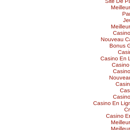
Site De P
Meilleu
Par
Je
Meilleu
Casino
Nouveau Ca
Bonus G
Casi
Casino En L
Casino
Casino
Nouveau
Casin
Cas
Casino
Casino En Lig
Cr
Casino E
Meilleu
Meilleu