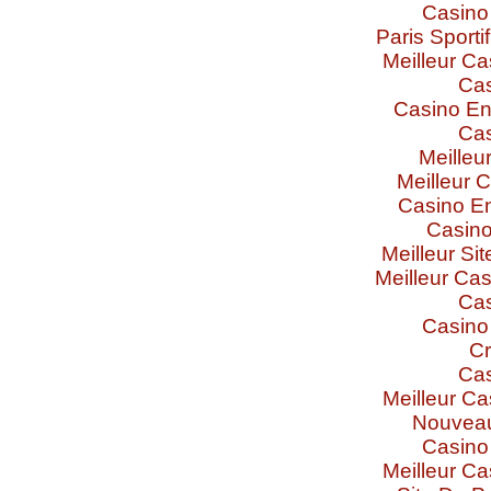
Casino
Paris Sport
Meilleur C
Cas
Casino En
Cas
Meilleu
Meilleur 
Casino En
Casino
Meilleur Si
Meilleur Ca
Cas
Casino
Cr
Cas
Meilleur C
Nouveau
Casino
Meilleur C