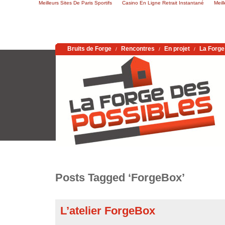
Meilleurs Sites De Paris Sportifs
Casino En Ligne Retrait Instantané
Meil
Bruits de Forge
Rencontres
En projet
La Forge
/
/
/
Posts Tagged ‘ForgeBox’
L’atelier ForgeBox