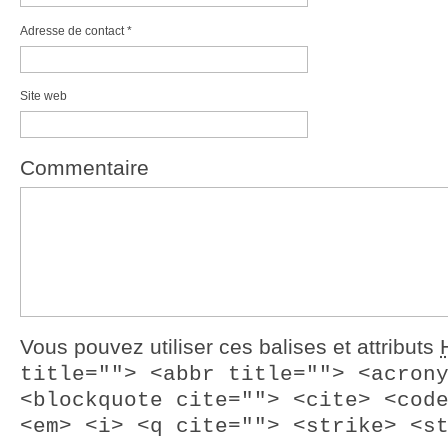
Adresse de contact
*
Site web
Commentaire
Vous pouvez utiliser ces balises et attributs
title=""> <abbr title=""> <acron
<blockquote cite=""> <cite> <cod
<em> <i> <q cite=""> <strike> <s