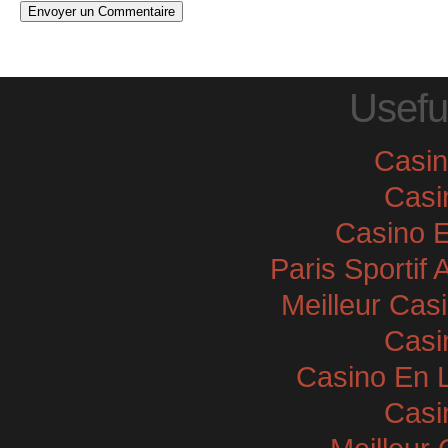
Usefu
Casi
Casi
Casino E
Paris Sportif
Meilleur Cas
Casi
Casino En 
Casi