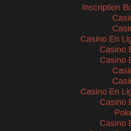
Inscription 
Casi
Casi
Casino En Li
Casino 
Casino 
Casi
Casi
Casino En Li
Casino 
Poke
Casino 