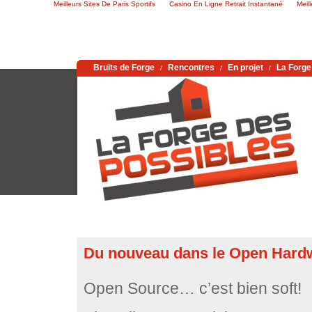
Meilleurs Sites De Paris Sportifs
Casino En Ligne Retrait Instantané
Meil
Bruits de Forge
Rencontres
En projet
La Forge
/
/
/
Du nouveau dans le Open Hard
Open Source… c’est bien soft!