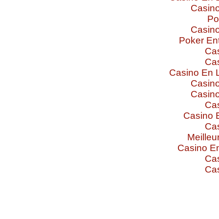
Casino
Po
Casino
Poker Ent
Cas
Cas
Casino En L
Casino
Casino
Cas
Casino 
Cas
Meilleu
Casino E
Cas
Cas