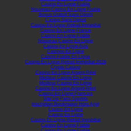
Casino En Ligne Fiable
Nouveau Casino En Ligne Fiable
Bonus Gratuit Sans Dépôt
Casino Sans Depot
Casino En Ligne Retrait Immediat
Casino En Ligne France
Casino En Ligne Fiable
Nouveau Casino En Ligne
Casino En Ligne Avis
Casinos En Ligne
Casino Fiable En Ligne
Casino En Ligne Retrait Immédiat 2026
Crypto Casino
Casino En Ligne Argent Réel
Meilleur Casino En Ligne
Meilleur Casino En Ligne
Casino En Ligne Argent Réel
Casino En Ligne Francais
Site De Paris Sportifs
Inscription Bookmaker Hors Arjel
Casino En Ligne
Casino En Ligne
Casino En Ligne Retrait Immédiat
Casino En Ligne Fiable
Casino En Ligne Fiable