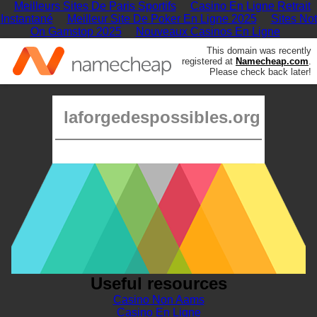
Meilleurs Sites De Paris Sportifs
Casino En Ligne Retrait
Instantané
Meilleur Site De Poker En Ligne 2025
Sites Not
On Gamstop 2025
Nouveaux Casinos En Ligne
This domain was recently
registered at
Namecheap.com
.
Please check back later!
laforgedespossibles.org
Useful resources
Casino Non Aams
Casino En Ligne